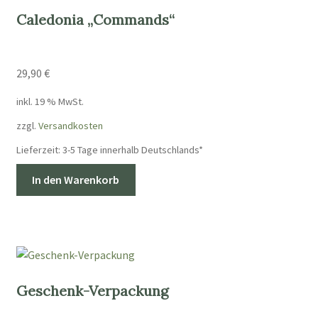
Die
Caledonia „Commands“
Optionen
können
auf
29,90
€
der
Produktseite
inkl. 19 % MwSt.
gewählt
zzgl.
Versandkosten
werden
Lieferzeit:
3-5 Tage innerhalb Deutschlands*
In den Warenkorb
Geschenk-Verpackung