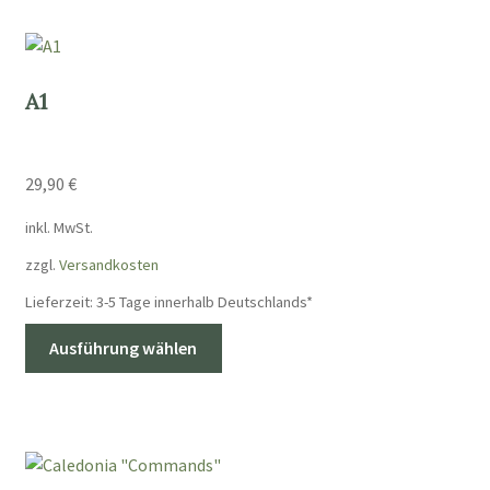
A1
29,90
€
inkl. MwSt.
zzgl.
Versandkosten
Lieferzeit:
3-5 Tage innerhalb Deutschlands*
Dieses
Ausführung wählen
Produkt
weist
mehrere
Varianten
auf.