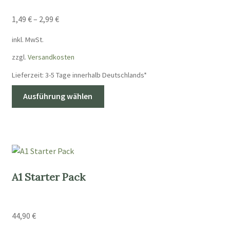
1,49
€
–
2,99
€
inkl. MwSt.
zzgl.
Versandkosten
Lieferzeit:
3-5 Tage innerhalb Deutschlands*
Dieses
Ausführung wählen
Produkt
weist
mehrere
Varianten
auf.
Die
A1 Starter Pack
Optionen
können
auf
44,90
€
der