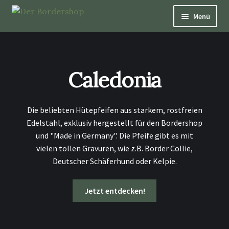
Menü
Pfeifen
Über Hütepfeifen
Caledonia
Bücher
Die beliebten Hütepfeifen aus starkem, rostfreien
Schmuck
Edelstahl, exklusiv hergestellt für den Bordershop
und "Made in Germany". Die Pfeife gibt es mit
vielen tollen Gravuren, wie z.B. Border Collie,
Dekoration und Nützliches
Deutscher Schäferhund oder Kelpie.
Patenschaften
Jetzt entdecken!
Aufkleber & Karten