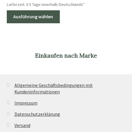
Lieferzeit:
3-5 Tage innerhalb Deutschlands*
Dieses
Ausführung wählen
Produkt
weist
mehrere
Varianten
auf.
Einkaufen nach Marke
Die
Optionen
können
auf
Allgemeine Geschäftsbedingungen mit
der
Kundeninformationen
Produktseite
gewählt
Impressum
werden
Datenschutzerklärung
Versand