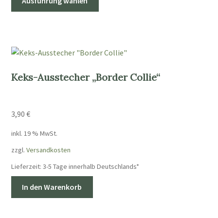
Ausführung wählen
Produkt
weist
mehrere
Varianten
auf.
Die
Keks-Ausstecher „Border Collie“
Optionen
können
auf
3,90
€
der
Produktseite
inkl. 19 % MwSt.
gewählt
zzgl.
Versandkosten
werden
Lieferzeit:
3-5 Tage innerhalb Deutschlands*
In den Warenkorb