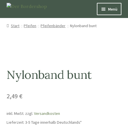
Menü
Pfeifen
Start
Pfeifen
Pfeifenbänder
Nylonband bunt
Über Hütepfeifen
Bücher
Schmuck
Nylonband bunt
Dekoration und Nützliches
2,49
€
Patenschaften
Aufkleber & Karten
inkl. MwSt.
zzgl.
Versandkosten
Lieferzeit:
3-5 Tage innerhalb Deutschlands*