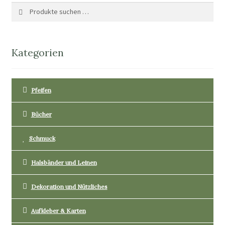
Suche
Suchen
nach:
Kategorien
Pfeifen
Bücher
Schmuck
Halsbänder und Leinen
Dekoration und Nützliches
Aufkleber & Karten