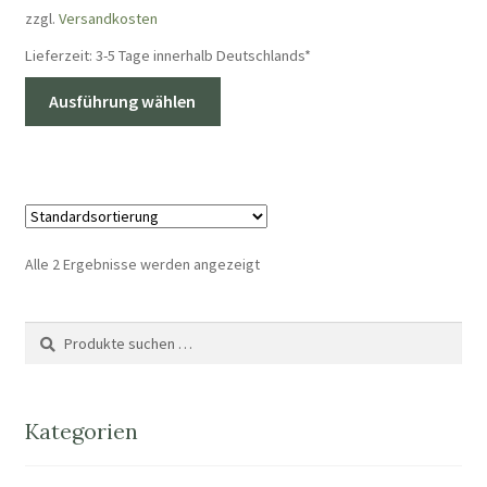
zzgl.
Versandkosten
Lieferzeit:
3-5 Tage innerhalb Deutschlands*
Dieses
Ausführung wählen
Produkt
weist
mehrere
Varianten
auf.
Die
Alle 2 Ergebnisse werden angezeigt
Optionen
können
Suche
Suchen
auf
nach:
der
Produktseite
gewählt
Kategorien
werden