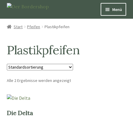
Menü
Pfeifen
Start
Pfeifen
Plastikpfeifen
Über Hütepfeifen
Plastikpfeifen
Bücher
Schmuck
Alle 2 Ergebnisse werden angezeigt
Dekoration und Nützliches
Patenschaften
Die Delta
Aufkleber & Karten