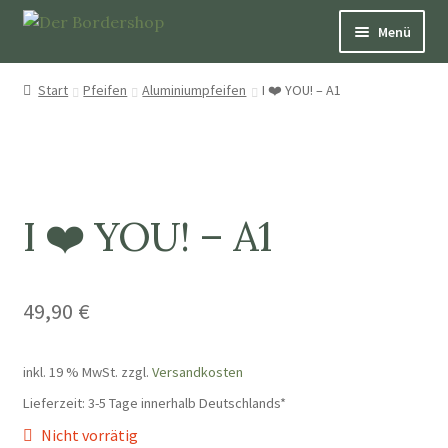
Menü
Pfeifen
Start
Pfeifen
Aluminiumpfeifen
I ❤️ YOU! – A1
Über Hütepfeifen
Bücher
I ❤️ YOU! – A1
Schmuck
Dekoration und Nützliches
49,90
€
Patenschaften
inkl. 19 % MwSt.
zzgl.
Versandkosten
Aufkleber & Karten
Lieferzeit:
3-5 Tage innerhalb Deutschlands*
Nicht vorrätig