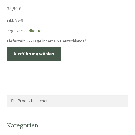
35,90
€
inkl. MwSt.
zzgl.
Versandkosten
Lieferzeit:
3-5 Tage innerhalb Deutschlands*
Dieses
Ausführung wählen
Produkt
weist
mehrere
Varianten
auf.
Die
Suche
Suchen
Optionen
nach:
können
auf
Kategorien
der
Produktseite