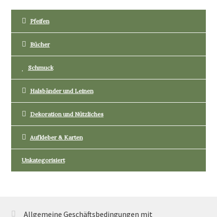
gewählt
werden
Pfeifen
Bücher
Schmuck
Halsbänder und Leinen
Dekoration und Nützliches
Aufkleber & Karten
Unkategorisiert
Allgemeine Geschäftsbedingungen mit