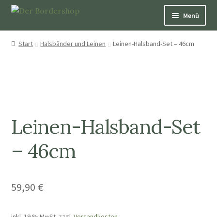
Menü
Pfeifen
Start
Halsbänder und Leinen
Leinen-Halsband-Set – 46cm
Über Hütepfeifen
Bücher
Schmuck
Leinen-Halsband-Set
Dekoration und Nützliches
– 46cm
Patenschaften
59,90
€
Aufkleber & Karten
inkl. 19 % MwSt.
zzgl.
Versandkosten