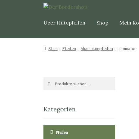
Über Hütepfeifen
Shop
Mein K
Start
Pfeifen
Aluminiumpfeifen
Luminator
Suche
Suchen
nach:
Kategorien
Pfeifen