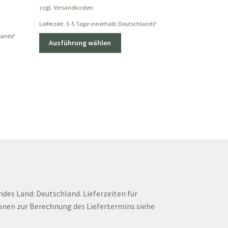
zzgl.
Versandkosten
Lieferzeit:
3-5 Tage innerhalb Deutschlands*
lands*
Dieses
Ausführung wählen
Produkt
weist
mehrere
Varianten
auf.
Die
Optionen
können
auf
der
Produktseite
gewählt
werden
endes Land: Deutschland. Lieferzeiten für
onen zur Berechnung des Liefertermins siehe