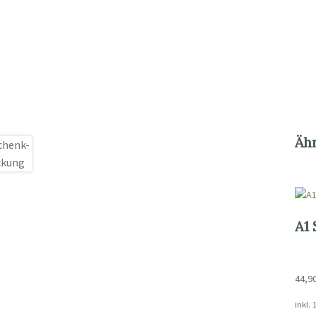
Äh
A1 
44,9
inkl.