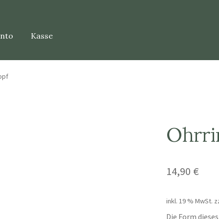
onto
Kasse
opf
Ohrri
14,90
€
inkl. 19 % MwSt.
z
Die Form diese