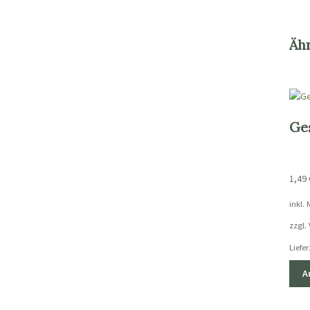
Äh
Ge
1,49
inkl.
zzgl.
Liefer
A