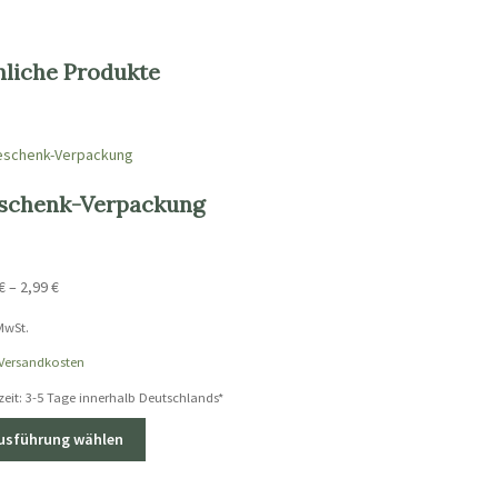
nliche Produkte
schenk-Verpackung
€
–
2,99
€
 MwSt.
Versandkosten
zeit:
3-5 Tage innerhalb Deutschlands*
Dieses
usführung wählen
Produkt
weist