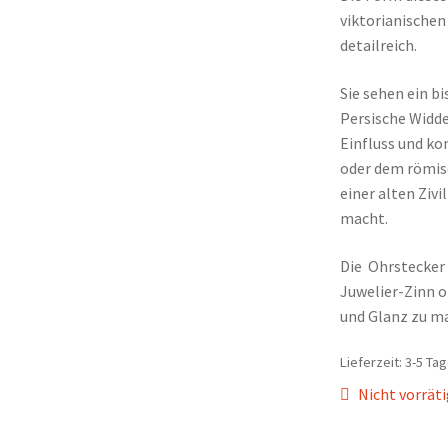
viktorianischen
detailreich.
Sie sehen ein b
Persische Widder
Einfluss und k
oder dem römisc
einer alten Ziv
macht.
Die Ohrstecker 
Juwelier-Zinn o
und Glanz zu max
Lieferzeit:
3-5 Tag
Nicht vorrät