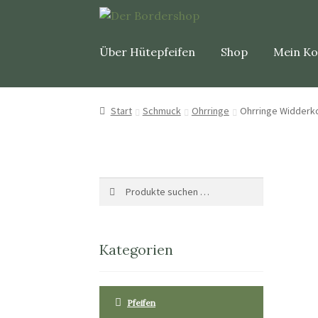
Über Hütepfeifen
Shop
Mein K
Start
Schmuck
Ohrringe
Ohrringe Widderk
Suche
Suchen
nach:
Kategorien
Pfeifen