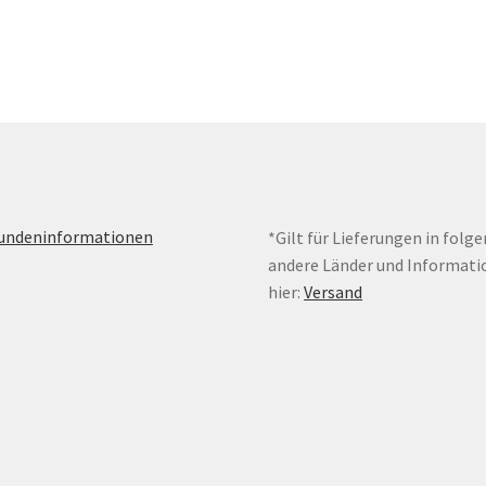
mehrere
Varianten
auf.
Die
Optionen
können
auf
der
Produktseite
gewählt
Kundeninformationen
*Gilt für Lieferungen in folg
werden
andere Länder und Informati
hier:
Versand