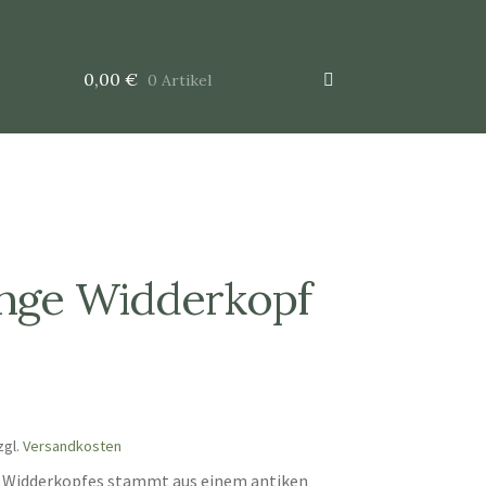
0,00
€
0 Artikel
nge Widderkopf
zgl.
Versandkosten
s Widderkopfes stammt aus einem antiken