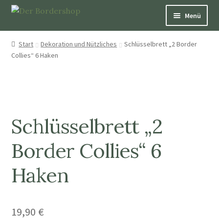
Menü
Pfeifen
Start
Dekoration und Nützliches
Schlüsselbrett „2 Border
Collies“ 6 Haken
Über Hütepfeifen
Bücher
Schmuck
Schlüsselbrett „2
Dekoration und Nützliches
Border Collies“ 6
Haken
Patenschaften
Aufkleber & Karten
19,90
€