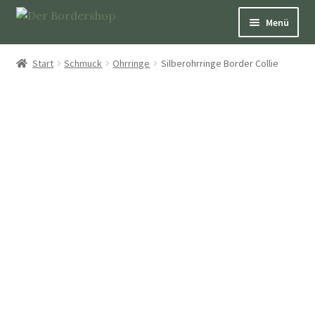
Menü
Pfeifen
Start
Schmuck
Ohrringe
Silberohrringe Border Collie
Über Hütepfeifen
Bücher
Schmuck
Dekoration und Nützliches
Patenschaften
Aufkleber & Karten