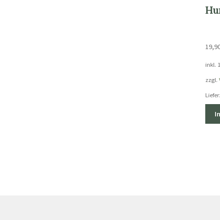
Hun
19,9
inkl.
zzgl.
Liefer
I