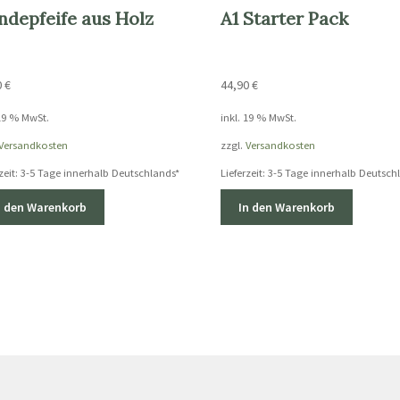
depfeife aus Holz
A1 Starter Pack
0
€
44,90
€
 19 % MwSt.
inkl. 19 % MwSt.
Versandkosten
zzgl.
Versandkosten
zeit:
3-5 Tage innerhalb Deutschlands*
Lieferzeit:
3-5 Tage innerhalb Deutsch
n den Warenkorb
In den Warenkorb