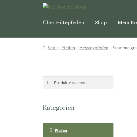
Über Hütepfeifen
Shop
Mein K
Start
Pfeifen
Messingpfeifen
Supreme gra
Suche
Suchen
nach:
Kategorien
Pfeifen