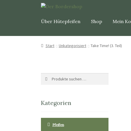
Über Hütepfeifen
Shop
Mein K
Start
Unkategorisiert
Take Time! (3. Teil)
Suche
Suchen
nach:
Kategorien
Pfeifen