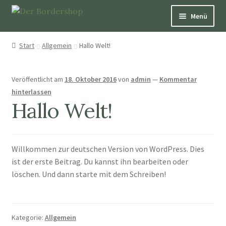
Menü
Pfeifen
Start
Allgemein
Hallo Welt!
Über Hütepfeifen
Veröffentlicht am
18. Oktober 2016
von
admin
—
Kommentar
hinterlassen
Bücher
Hallo Welt!
Schmuck
Dekoration und Nützliches
Willkommen zur deutschen Version von WordPress. Dies
ist der erste Beitrag. Du kannst ihn bearbeiten oder
Patenschaften
löschen. Und dann starte mit dem Schreiben!
Aufkleber & Karten
Kategorie:
Allgemein