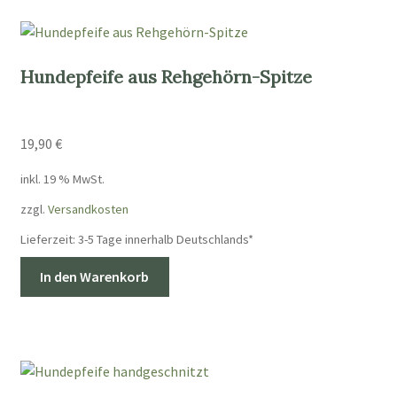
Varianten
auf.
Die
Hundepfeife aus Rehgehörn-Spitze
Optionen
können
auf
19,90
€
der
Produktseite
inkl. 19 % MwSt.
gewählt
zzgl.
Versandkosten
werden
Lieferzeit:
3-5 Tage innerhalb Deutschlands*
In den Warenkorb