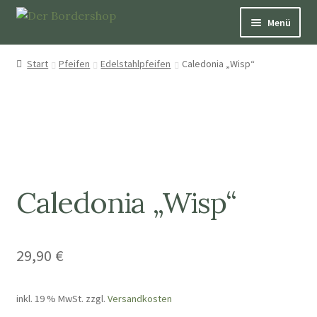
Menü
Pfeifen
Start
Pfeifen
Edelstahlpfeifen
Caledonia „Wisp“
Über Hütepfeifen
Bücher
Schmuck
Caledonia „Wisp“
Dekoration und Nützliches
Patenschaften
29,90
€
Aufkleber & Karten
inkl. 19 % MwSt.
zzgl.
Versandkosten