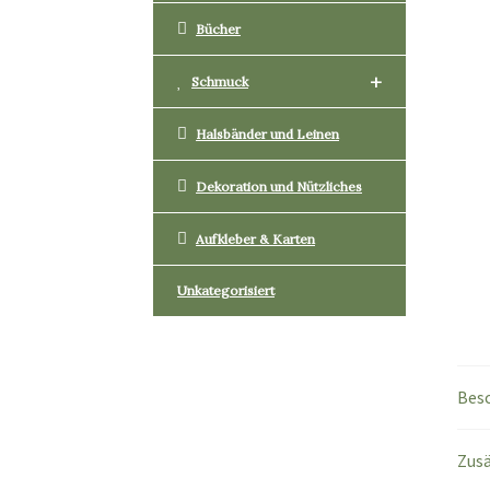
Bücher
+
Schmuck
Halsbänder und Leinen
Dekoration und Nützliches
Aufkleber & Karten
Unkategorisiert
Bes
Zusä