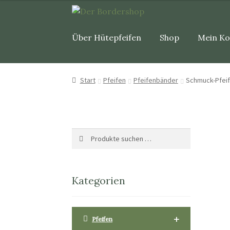
Über Hütepfeifen
Shop
Mein K
Start
Pfeifen
Pfeifenbänder
Schmuck-Pfei
Suche
Suchen
nach:
Kategorien
+
Pfeifen