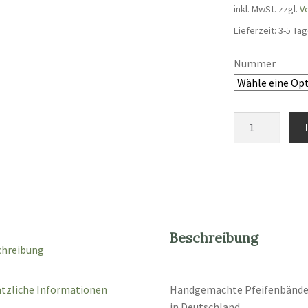
inkl. MwSt.
zzgl.
V
Lieferzeit:
3-5 Tag
Nummer
Schmuck-
Pfeifenbänder
Menge
Beschreibung
chreibung
tzliche Informationen
Handgemachte Pfeifenbänder 
in Deutschland