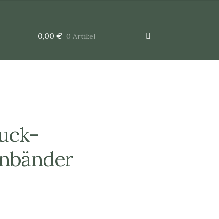
0,00
€
0 Artikel
uck-
enbänder