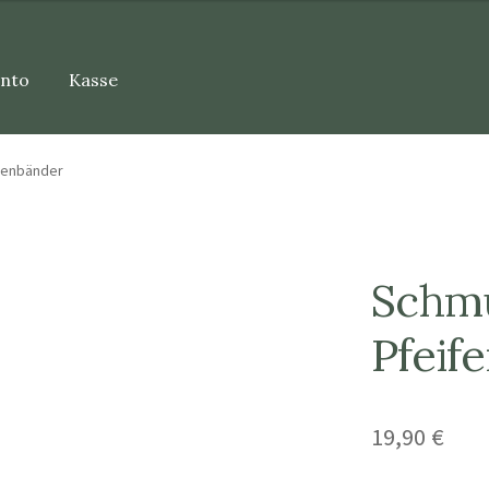
onto
Kasse
fenbänder
Schm
Pfeif
19,90
€