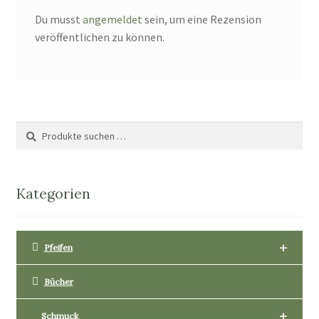
Du musst
angemeldet
sein, um eine Rezension
veröffentlichen zu können.
Suche
Suchen
nach:
Kategorien
+
Pfeifen
Bücher
+
Schmuck