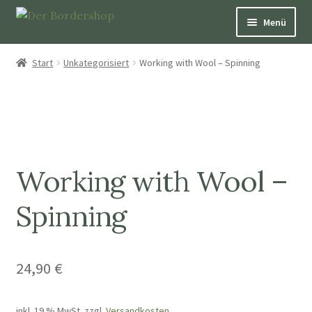
Menü
Pfeifen
Start
Unkategorisiert
Working with Wool – Spinning
Über Hütepfeifen
Bücher
Schmuck
Working with Wool –
Dekoration und Nützliches
Spinning
Patenschaften
24,90
€
Aufkleber & Karten
inkl. 19 % MwSt.
zzgl.
Versandkosten